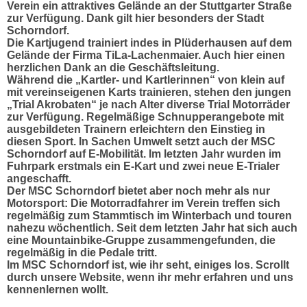
Verein ein attraktives Gelände an der Stuttgarter Straße
zur Verfügung. Dank gilt hier besonders der Stadt
Schorndorf.
Die Kartjugend trainiert indes in Plüderhausen auf dem
Gelände der Firma TiLa-Lachenmaier. Auch hier einen
herzlichen Dank an die Geschäftsleitung.
Während die „Kartler- und Kartlerinnen“ von klein auf
mit vereinseigenen Karts trainieren, stehen den jungen
„Trial Akrobaten“ je nach Alter diverse Trial Motorräder
zur Verfügung. Regelmäßige Schnupperangebote mit
ausgebildeten Trainern erleichtern den Einstieg in
diesen Sport. In Sachen Umwelt setzt auch der MSC
Schorndorf auf E-Mobilität. Im letzten Jahr wurden im
Fuhrpark erstmals ein E-Kart und zwei neue E-Trialer
angeschafft.
Der MSC Schorndorf bietet aber noch mehr als nur
Motorsport: Die Motorradfahrer im Verein treffen sich
regelmäßig zum Stammtisch im Winterbach und touren
nahezu wöchentlich. Seit dem letzten Jahr hat sich auch
eine Mountainbike-Gruppe zusammengefunden, die
regelmäßig in die Pedale tritt.
Im MSC Schorndorf ist, wie ihr seht, einiges los. Scrollt
durch unsere Website, wenn ihr mehr erfahren und uns
kennenlernen wollt.