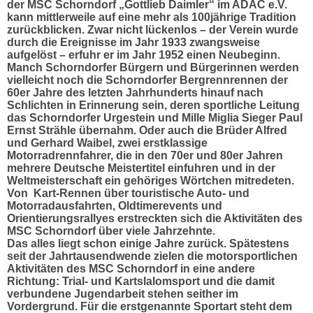
der MSC Schorndorf „Gottlieb Daimler“ im ADAC e.V.
kann mittlerweile auf eine mehr als 100jährige Tradition
zurückblicken. Zwar nicht lückenlos – der Verein wurde
durch die Ereignisse im Jahr 1933 zwangsweise
aufgelöst – erfuhr er im Jahr 1952 einen Neubeginn.
Manch Schorndorfer Bürgern und Bürgerinnen werden
vielleicht noch die Schorndorfer Bergrennrennen der
60er Jahre des letzten Jahrhunderts hinauf nach
Schlichten in Erinnerung sein, deren sportliche Leitung
das Schorndorfer Urgestein und Mille Miglia Sieger Paul
Ernst Strähle übernahm. Oder auch die Brüder Alfred
und Gerhard Waibel, zwei erstklassige
Motorradrennfahrer, die in den 70er und 80er Jahren
mehrere Deutsche Meistertitel einfuhren und in der
Weltmeisterschaft ein gehöriges Wörtchen mitredeten.
Von Kart-Rennen über touristische Auto- und
Motorradausfahrten, Oldtimerevents und
Orientierungsrallyes erstreckten sich die Aktivitäten des
MSC Schorndorf über viele Jahrzehnte.
Das alles liegt schon einige Jahre zurück. Spätestens
seit der Jahrtausendwende zielen die motorsportlichen
Aktivitäten des MSC Schorndorf in eine andere
Richtung: Trial- und Kartslalomsport und die damit
verbundene Jugendarbeit stehen seither im
Vordergrund. Für die erstgenannte Sportart steht dem