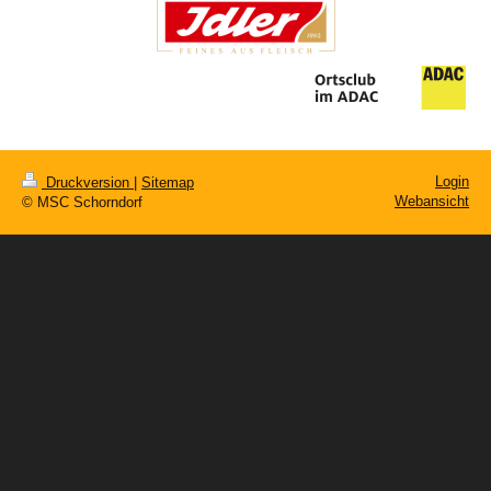
Login
Druckversion
|
Sitemap
Webansicht
© MSC Schorndorf